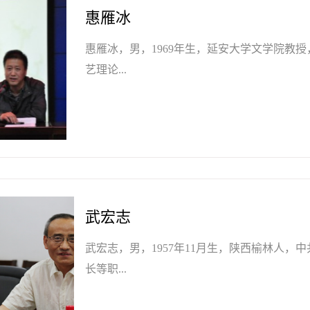
惠雁冰
惠雁冰，男，1969年生，延安大学文学院
艺理论...
武宏志
武宏志，男，1957年11月生，陕西榆林人
长等职...