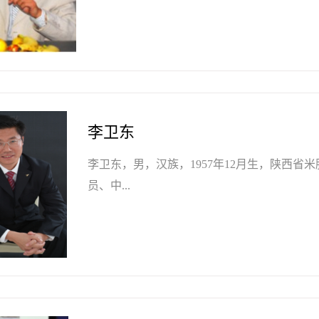
李卫东
李卫东，男，汉族，1957年12月生，陕西
员、中...