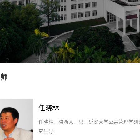
名师
任晓林
任晓林，陕西人，男，延安大学公共管理学研
究生导...