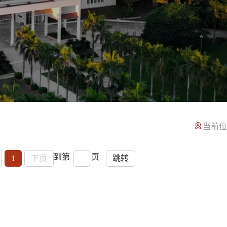
当前位
到第
页
1
下页
跳转